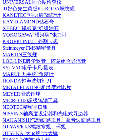
UNIVERSAL同心度检查仪
91好色先生黄版KURODA螺纹规
KANETEC“强力牌”高斯计
KAY DIAMOND钻石膏
XEBEC“锐必克”纤维油石
YOKOGAWA“横河牌”张力计
KROEPLIN内、外测卡规
Steinmeyer FMS精密量具
MARTIN三线规
LOC-LINE吸尘软管、随意组合导流管
SYLVAC电子卡尺/量表
MARUI“丸井牌”角度计
HONDA超声波切割刀
METALPLATING粗糙度对比片
MEYER测试针规
MICRO 100超级钨钢工具
NEOTEC精密平口钳
NISSIN Z轴高度设定器和光电式寻边器
NAKANISHI气动研磨工具、超音波研磨工具
OJIYAS/KKS螺纹塞规、环规
OTSUKA“大冢牌”放大镜
PEAK“必佳牌”放大镜