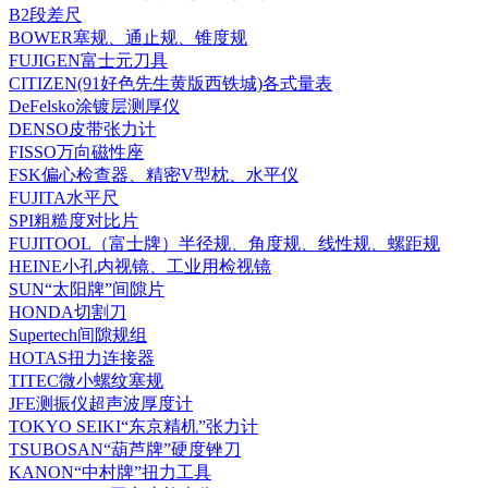
B2段差尺
BOWER塞规、通止规、锥度规
FUJIGEN富士元刀具
CITIZEN(91好色先生黄版西铁城)各式量表
DeFelsko涂镀层测厚仪
DENSO皮带张力计
FISSO万向磁性座
FSK偏心检查器、精密V型枕、水平仪
FUJITA水平尺
SPI粗糙度对比片
FUJITOOL（富士牌）半径规、角度规、线性规、螺距规
HEINE小孔内视镜、工业用检视镜
SUN“太阳牌”间隙片
HONDA切割刀
Supertech间隙规组
HOTAS扭力连接器
TITEC微小螺纹塞规
JFE测振仪超声波厚度计
TOKYO SEIKI“东京精机”张力计
TSUBOSAN“葫芦牌”硬度锉刀
KANON“中村牌”扭力工具