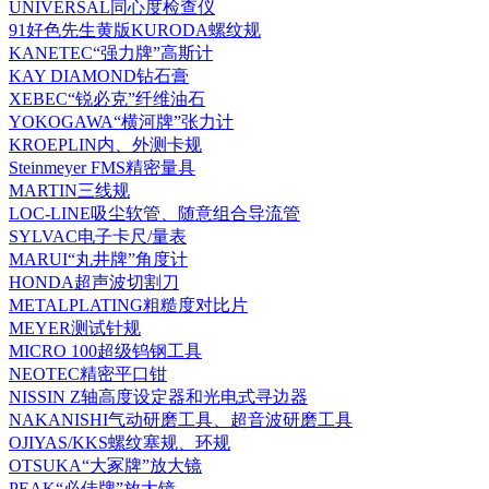
UNIVERSAL同心度检查仪
91好色先生黄版KURODA螺纹规
KANETEC“强力牌”高斯计
KAY DIAMOND钻石膏
XEBEC“锐必克”纤维油石
YOKOGAWA“横河牌”张力计
KROEPLIN内、外测卡规
Steinmeyer FMS精密量具
MARTIN三线规
LOC-LINE吸尘软管、随意组合导流管
SYLVAC电子卡尺/量表
MARUI“丸井牌”角度计
HONDA超声波切割刀
METALPLATING粗糙度对比片
MEYER测试针规
MICRO 100超级钨钢工具
NEOTEC精密平口钳
NISSIN Z轴高度设定器和光电式寻边器
NAKANISHI气动研磨工具、超音波研磨工具
OJIYAS/KKS螺纹塞规、环规
OTSUKA“大冢牌”放大镜
PEAK“必佳牌”放大镜