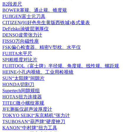
B2段差尺
BOWER塞规、通止规、锥度规
FUJIGEN富士元刀具
CITIZEN(91好色先生黄版西铁城)各式量表
DeFelsko涂镀层测厚仪
DENSO皮带张力计
FISSO万向磁性座
FSK偏心检查器、精密V型枕、水平仪
FUJITA水平尺
SPI粗糙度对比片
FUJITOOL（富士牌）半径规、角度规、线性规、螺距规
HEINE小孔内视镜、工业用检视镜
SUN“太阳牌”间隙片
HONDA切割刀
Supertech间隙规组
HOTAS扭力连接器
TITEC微小螺纹塞规
JFE测振仪超声波厚度计
TOKYO SEIKI“东京精机”张力计
TSUBOSAN“葫芦牌”硬度锉刀
KANON“中村牌”扭力工具