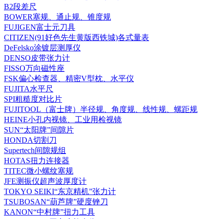
B2段差尺
BOWER塞规、通止规、锥度规
FUJIGEN富士元刀具
CITIZEN(91好色先生黄版西铁城)各式量表
DeFelsko涂镀层测厚仪
DENSO皮带张力计
FISSO万向磁性座
FSK偏心检查器、精密V型枕、水平仪
FUJITA水平尺
SPI粗糙度对比片
FUJITOOL（富士牌）半径规、角度规、线性规、螺距规
HEINE小孔内视镜、工业用检视镜
SUN“太阳牌”间隙片
HONDA切割刀
Supertech间隙规组
HOTAS扭力连接器
TITEC微小螺纹塞规
JFE测振仪超声波厚度计
TOKYO SEIKI“东京精机”张力计
TSUBOSAN“葫芦牌”硬度锉刀
KANON“中村牌”扭力工具