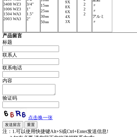
9X
3408 WZ3
3/4"
2
15㎜
〃
8X
1006 WZ3
1"
2
25㎜
〃
6X
1504 WA3
1.5"
2
30㎜
アルミ
4X
2003 WA3
2"
3X
50㎜
〃
产品留言
标题
联系人
联系电话
内容
验证码
点击换一张
注：1.可以使用快捷键Alt+S或Ctrl+Enter发送信息!