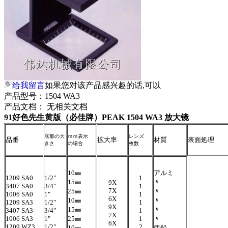
给我留言
如果您对该产品感兴趣的话,可以
产品型号：
1504 WA3
产品文档：
无相关文档
91好色先生黄版（必佳牌）PEAK 1504 WA3 放大镜
底部の大
ｍｍ表示
レンズ
品番
拡大率
材質
表面処理
きさ
の場合
枚数
10㎜
アルミ
1209 SA0
1/2"
1
15㎜
〃
9X
3407 SA0
3/4"
1
7X
25㎜
〃
1006 SA0
1"
1
6X
10㎜
〃
1209 SA3
1/2"
1
9X
15㎜
〃
3407 SA3
3/4"
1
7X
1006 SA3
1"
25㎜
1
〃
6X
1209 WZ3
1/2"
2
10㎜
亜鉛