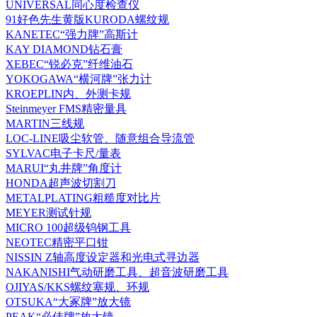
UNIVERSAL同心度检查仪
91好色先生黄版KURODA螺纹规
KANETEC“强力牌”高斯计
KAY DIAMOND钻石膏
XEBEC“锐必克”纤维油石
YOKOGAWA“横河牌”张力计
KROEPLIN内、外测卡规
Steinmeyer FMS精密量具
MARTIN三线规
LOC-LINE吸尘软管、随意组合导流管
SYLVAC电子卡尺/量表
MARUI“丸井牌”角度计
HONDA超声波切割刀
METALPLATING粗糙度对比片
MEYER测试针规
MICRO 100超级钨钢工具
NEOTEC精密平口钳
NISSIN Z轴高度设定器和光电式寻边器
NAKANISHI气动研磨工具、超音波研磨工具
OJIYAS/KKS螺纹塞规、环规
OTSUKA“大冢牌”放大镜
PEAK“必佳牌”放大镜