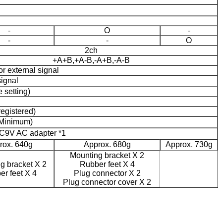
-
Ο
-
-
-
Ο
2ch
+A+B,+A-B,-A+B,-A-B
or external signal
ignal
 setting)
registered)
: Minimum)
DC9V AC adapter *1
rox. 640g
Approx. 680g
Approx. 730g
Mounting bracket Χ 2
g bracket Χ 2
Rubber feet Χ 4
r feet Χ 4
Plug connector Χ 2
Plug connector cover Χ 2