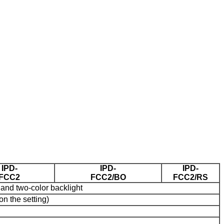
IPD-
IPD-
IPD-
FCC2
FCC2/BO
FCC2/RS
and two-color backlight
n the setting)