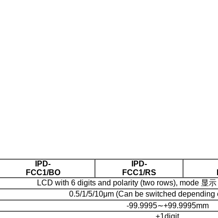
IPD-
IPD-
FCC1/BO
FCC1/RS
LCD with 6 digits and polarity (two rows), mode 显示 
0.5/1/5/10μm (Can be switched depending o
-99.9995∼+99.9995mm
±1digit