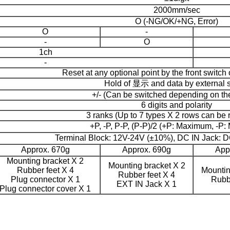
2000mm/sec
Ο (-NG/OK/+NG, Error)
Ο
-
-
Ο
1ch
-
Reset at any optional point by the front switch 
Hold of 显示 and data by external s
+/- (Can be switched depending on the
6 digits and polarity
3 ranks (Up to 7 types Χ 2 rows can be 
+P, -P, P-P, (P-P)/2 (+P: Maximum, -P
Terminal Block: 12V-24V (±10%), DC IN Jack: 
Approx. 670g
Approx. 690g
App
Mounting bracket Χ 2
Mounting bracket Χ 2
Rubber feet Χ 4
Mountin
Rubber feet Χ 4
Plug connector Χ 1
Rubbe
EXT IN Jack Χ 1
Plug connector cover Χ 1