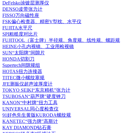
DeFelsko涂镀层测厚仪
DENSO皮带张力计
FISSO万向磁性座
FSK偏心检查器、精密V型枕、水平仪
FUJITA水平尺
SPI粗糙度对比片
FUJITOOL（富士牌）半径规、角度规、线性规、螺距规
HEINE小孔内视镜、工业用检视镜
SUN“太阳牌”间隙片
HONDA切割刀
Supertech间隙规组
HOTAS扭力连接器
TITEC微小螺纹塞规
JFE测振仪超声波厚度计
TOKYO SEIKI“东京精机”张力计
TSUBOSAN“葫芦牌”硬度锉刀
KANON“中村牌”扭力工具
UNIVERSAL同心度检查仪
91好色先生黄版KURODA螺纹规
KANETEC“强力牌”高斯计
KAY DIAMOND钻石膏