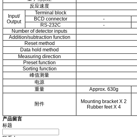
反应速度
Terminal block
Input/
BCD connector
-
Output
RS-232C
-
Number of detector inputs
Addition/subtraction function
Reset method
Data hold method
Measuring direction
Preset function
Sorting function
峰值测量
电源
重量
Approx. 630g
Mounting bracket Χ 2
附件
Rubber feet Χ 4
产品留言
标题