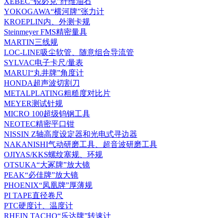
XEBEC“锐必克”纤维油石
YOKOGAWA“横河牌”张力计
KROEPLIN内、外测卡规
Steinmeyer FMS精密量具
MARTIN三线规
LOC-LINE吸尘软管、随意组合导流管
SYLVAC电子卡尺/量表
MARUI“丸井牌”角度计
HONDA超声波切割刀
METALPLATING粗糙度对比片
MEYER测试针规
MICRO 100超级钨钢工具
NEOTEC精密平口钳
NISSIN Z轴高度设定器和光电式寻边器
NAKANISHI气动研磨工具、超音波研磨工具
OJIYAS/KKS螺纹塞规、环规
OTSUKA“大冢牌”放大镜
PEAK“必佳牌”放大镜
PHOENIX“凤凰牌”厚薄规
PI TAPE直径卷尺
PTC硬度计、温度计
RHEIN TACHO“乐达牌”转速计